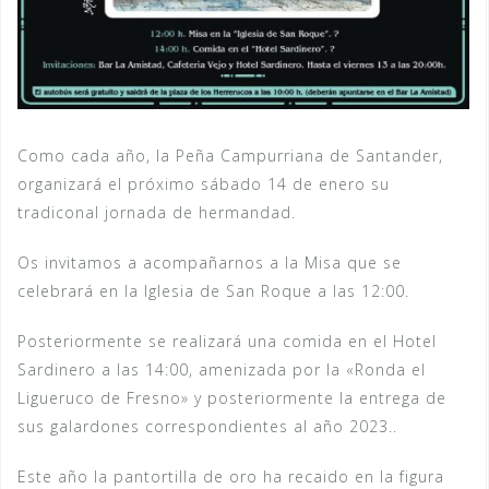
Como cada año, la Peña Campurriana de Santander,
organizará el próximo sábado 14 de enero su
tradiconal jornada de hermandad.
Os invitamos a acompañarnos a la Misa que se
celebrará en la Iglesia de San Roque a las 12:00.
Posteriormente se realizará una comida en el Hotel
Sardinero a las 14:00, amenizada por la «Ronda el
Ligueruco de Fresno» y posteriormente la entrega de
sus galardones correspondientes al año 2023..
Este año la pantortilla de oro ha recaido en la figura