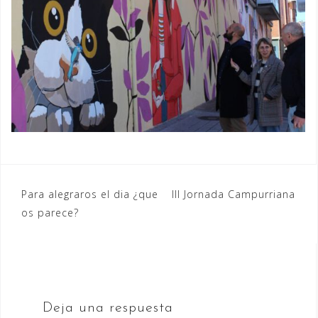
Navegación
Para alegraros el dia ¿que
III Jornada Campurriana
os parece?
de
entradas
Deja una respuesta