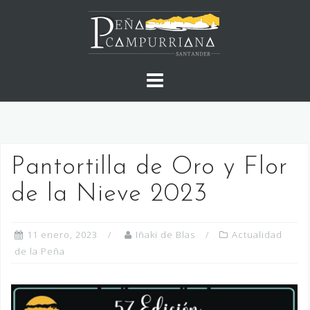
Saltar
al
contenido
Pantortilla de Oro y Flor
de la Nieve 2023
11 enero, 2023
Iñaki de Blas
Actualidad
de la Peña