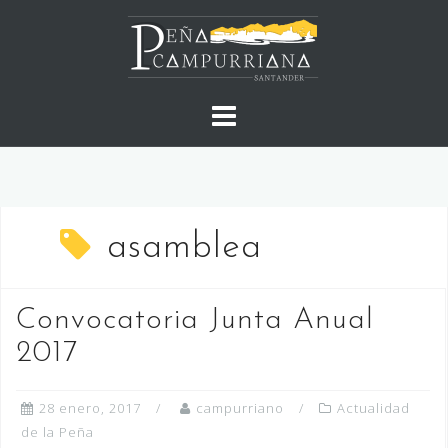
Saltar
al
contenido
asamblea
Convocatoria Junta Anual
2017
28 enero, 2017
campurriano
Actualidad
de la Peña