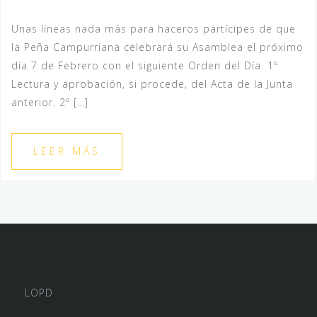
Unas líneas nada más para haceros partícipes de que
la Peña Campurriana celebrará su Asamblea el próximo
día 7 de Febrero con el siguiente Orden del Día. 1º
Lectura y aprobación, si procede, del Acta de la Junta
anterior. 2º […]
LEER MÁS
LOPD