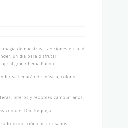
a magia de nuestras tradiciones en la IV
der, un día para disfrutar,
naje al gran Chema Puente.
ander se llenarán de música, color y
eras, piteros y redobles campurrianos.
stas como el Dúo Requejo.
ercado-exposición con artesanos