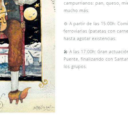
campurrianos: pan, queso, mie
mucho más.
🍲 A partir de las 15:00h: Co
ferroviarias (patatas con carn
hasta agotar existencias.
🎤 A las 17:00h: Gran actuac
Puente, finalizando con Santa
los grupos.