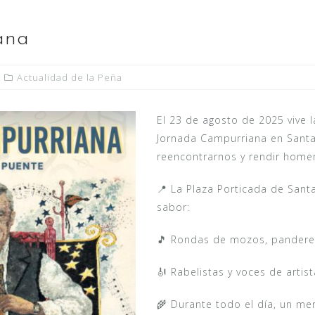
ana
Actualidad de la Peña
El 23 de agosto de 2025 vive l
Jornada Campurriana en Santan
reencontrarnos y rendir home
📍 La Plaza Porticada de Sant
sabor:
🎵 Rondas de mozos, panderet
🎻 Rabelistas y voces de arti
🌾 Durante todo el día, un m