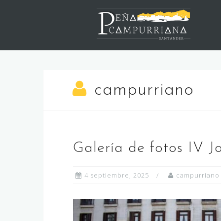
Saltar
al
contenido
campurriano
Galería de fotos IV 
4 septiembre, 2025
campurriano