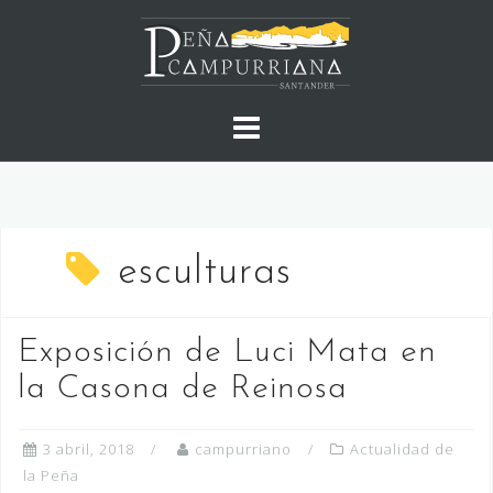
Saltar
al
contenido
esculturas
Exposición de Luci Mata en
la Casona de Reinosa
3 abril, 2018
campurriano
Actualidad de
la Peña