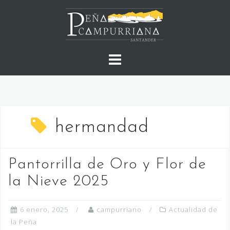
Saltar
al
contenido
hermandad
Pantorrilla de Oro y Flor de
la Nieve 2025
6 enero, 2025
campurriano
Actualidad de
la Peña