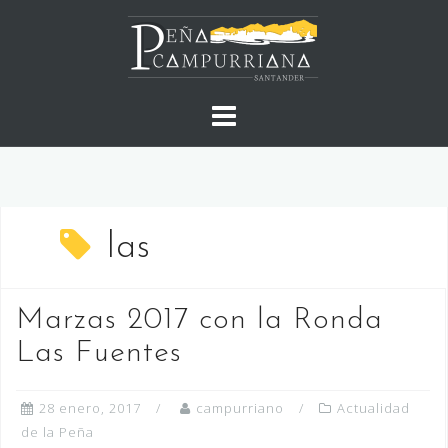
Saltar
al
contenido
las
Marzas 2017 con la Ronda
Las Fuentes
28 enero, 2017
campurriano
Actualidad
de la Peña