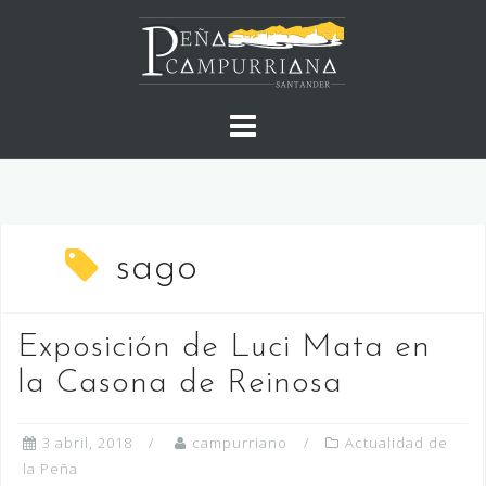
Saltar
al
contenido
sago
Exposición de Luci Mata en
la Casona de Reinosa
3 abril, 2018
campurriano
Actualidad de
la Peña