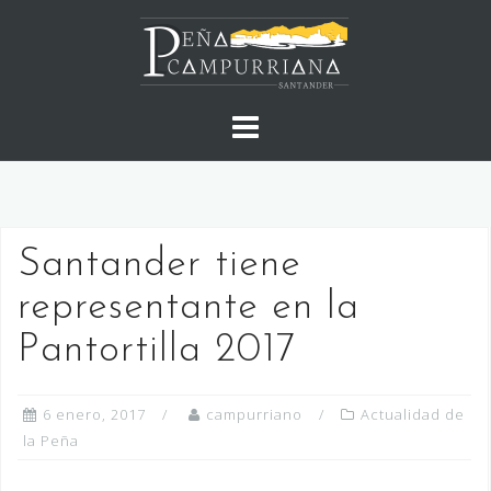
Saltar
al
contenido
Santander tiene
representante en la
Pantortilla 2017
6 enero, 2017
campurriano
Actualidad de
la Peña