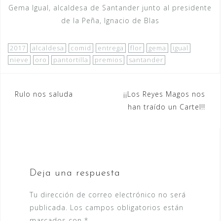
Gema Igual, alcaldesa de Santander junto al presidente
de la Peña, Ignacio de Blas
2017
alcaldesa
comid
entrega
flor
gema
igual
nieve
oro
pantortilla
premios
santander
Navegación
Rulo nos saluda
¡¡Los Reyes Magos nos
han traído un Cartel!!
de
entradas
Deja una respuesta
Tu dirección de correo electrónico no será
publicada.
Los campos obligatorios están
marcados con
*