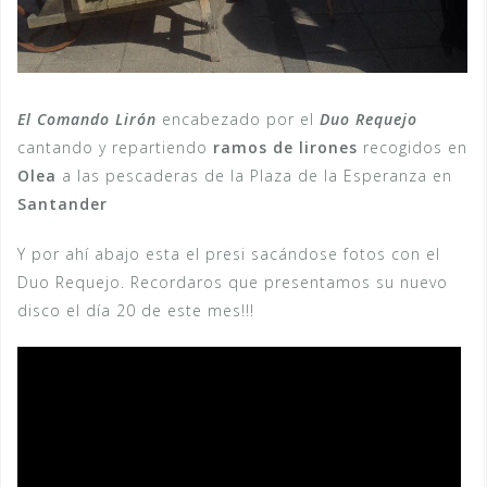
El Comando Lirón
encabezado por el
Duo Requejo
cantando y repartiendo
ramos de lirones
recogidos en
Olea
a las pescaderas de la Plaza de la Esperanza en
Santander
Y por ahí abajo esta el presi sacándose fotos con el
Duo Requejo. Recordaros que presentamos su nuevo
disco el día 20 de este mes!!!
Reproductor
de
vídeo