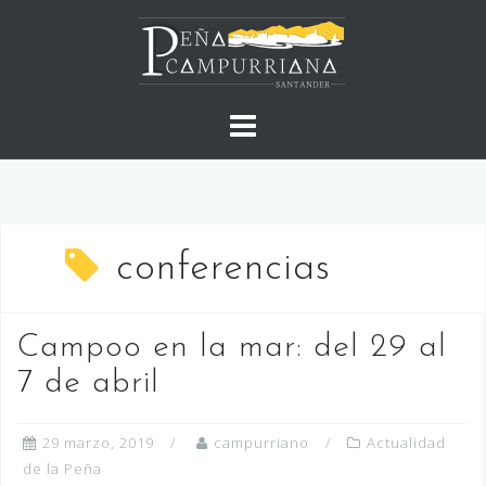
Saltar
al
contenido
conferencias
Campoo en la mar: del 29 al
7 de abril
29 marzo, 2019
campurriano
Actualidad
de la Peña