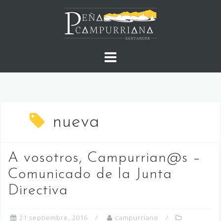
Saltar
al
contenido
nueva
A vosotros, Campurrian@s –
Comunicado de la Junta
Directiva
21 septiembre, 2016
campurriano